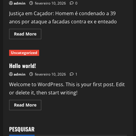
admin
fevereiro 10, 2026
0
Justiça em Caçador: Homem é condenado a 39
anos por ataque a facadas contra ex e enteado
Read
Read More
more
about
Justiça
em
Uncategorized
Caçador:
Homem
é
Hello world!
condenado
a
admin
fevereiro 10, 2026
1
39
anos
Welcome to WordPress. This is your first post. Edit
por
ataque
or delete it, then start writing!
a
facadas
contra
Read
Read More
ex
more
e
about
enteado
Hello
world!
PESQUISAR